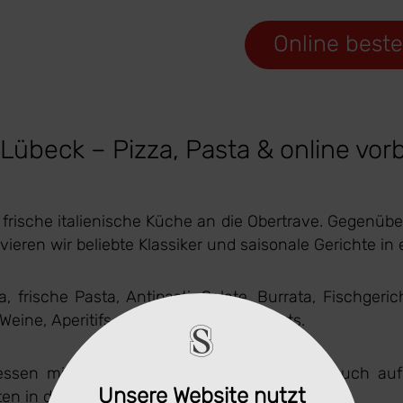
Online beste
übeck – Pizza, Pasta & online vorb
 frische italienische Küche an die Obertrave. Gegenüb
rvieren wir beliebte Klassiker und saisonale Gerichte i
a, frische Pasta, Antipasti, Salate, Burrata, Fischg
ine, Aperitifs und italienische Desserts.
essen mit Freunden oder ein spontaner Besuch au
Unsere Website nutzt
en in der Altstadt.