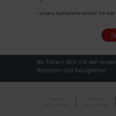
Unsere Speisekarte können Sie hier
S
Wir füttern dich mit den lecke
Rezepten und Neuigkeiten.
Montag
Dienstag
12:00 - 22:00 Uhr
12:00 - 22:00 Uhr