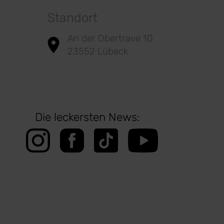
Standort
An der Obertrave 10
23552 Lübeck
Die leckersten News: