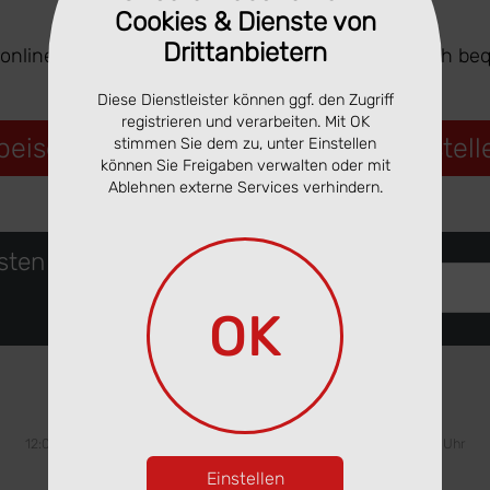
Cookies & Dienste von
Drittanbietern
 online ansehen. Ausgewählte Gerichte lassen sich be
Diese Dienstleister können ggf. den Zugriff
registrieren und verarbeiten. Mit OK
peisekarte ansehen & online vorbestell
stimmen Sie dem zu, unter Einstellen
können Sie Freigaben verwalten oder mit
Ablehnen externe Services verhindern.
rsten
Deine eMail Adresse
OK
Öffnungszeiten
Mittwoch
Donnerstag
Freitag
12:00 - 22:00 Uhr
12:00 - 22:00 Uhr
12:00 - 22:00 Uhr
Einstellen