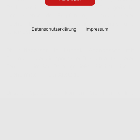
Pasta, Antipasti, Salate, Burrata, Fischgerichte
und wechselnde Empfehlungen aus unserer
Küche. Dazu passende Weine, Aperitifs und
Datenschutzerklärung
Impressum
italienische Desserts.
Ob Mittagessen in Lübeck, Abendessen mit
Freunden oder ein spontaner Besuch auf unserer
Terrasse – im San Remo genießen Sie italienische
Küche mitten in der Altstadt.
Unsere Speisekarte können Sie hier online
ansehen. Ausgewählte Gerichte lassen sich
bequem zur Abholung vorbestellen.
Speisekarte ansehen & online