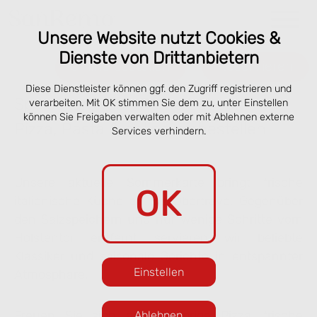
Unsere Website nutzt Cookies &
Dienste von Drittanbietern
Online bestellen
Reservieren
Diese Dienstleister können ggf. den Zugriff registrieren und
Speisekarte San Remo Lübeck –
verarbeiten. Mit OK stimmen Sie dem zu, unter Einstellen
können Sie Freigaben verwalten oder mit Ablehnen externe
Pizza, Pasta & online vorbestellen
Services verhindern.
Unsere aktuelle Sommerkarte bringt frische
OK
italienische Küche an die Obertrave. Gegenüber
den Salzspeichern und nur wenige Schritte vom
Holstentor entfernt servieren wir beliebte
Klassiker und saisonale Gerichte in entspannter
Einstellen
Atmosphäre.
Freuen Sie sich auf knusprige Pizza, frische
Ablehnen