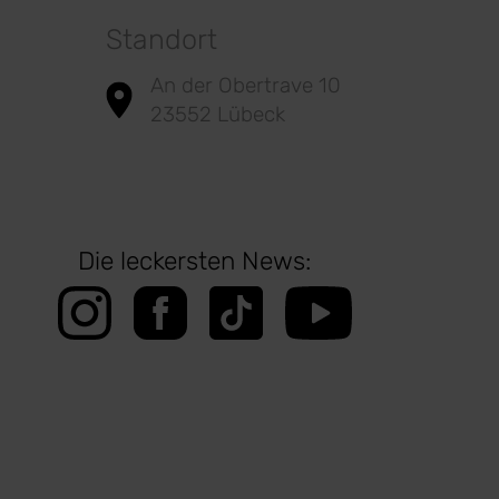
Standort
An der Obertrave 10
23552 Lübeck
Die leckersten News: