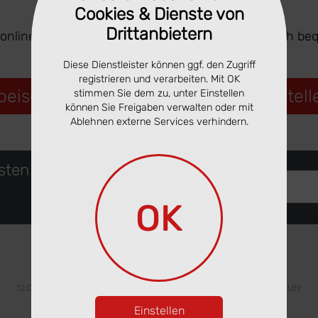
Cookies & Dienste von
Drittanbietern
 online ansehen. Ausgewählte Gerichte lassen sich be
Diese Dienstleister können ggf. den Zugriff
registrieren und verarbeiten. Mit OK
peisekarte ansehen & online vorbestell
stimmen Sie dem zu, unter Einstellen
können Sie Freigaben verwalten oder mit
Ablehnen externe Services verhindern.
rsten
Deine eMail Adresse
OK
Öffnungszeiten
Mittwoch
Donnerstag
Freitag
12:00 - 22:00 Uhr
12:00 - 22:00 Uhr
12:00 - 22:00 Uhr
Einstellen