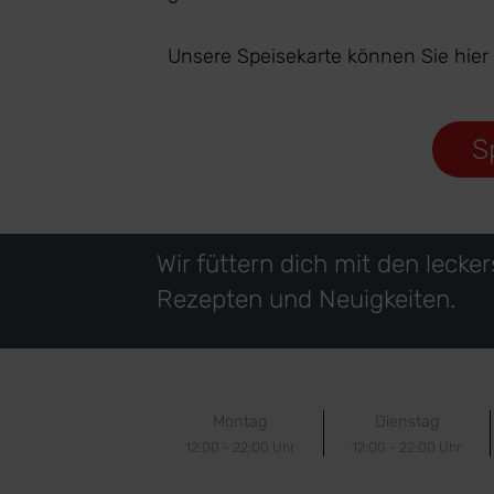
Unsere Speisekarte können Sie hier
S
Wir füttern dich mit den lecke
Rezepten und Neuigkeiten.
Montag
Dienstag
12:00 - 22:00 Uhr
12:00 - 22:00 Uhr