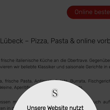
Online beste
übeck – Pizza, Pasta & online vorb
 frische italienische Küche an die Obertrave. Gegenüb
rvieren wir beliebte Klassiker und saisonale Gerichte i
a, frische Pasta, Antipasti, Salate, Burrata, Fischg
ine, Aperitifs und italienische Desserts.
essen mit Freunden oder ein spontaner Besuch au
Unsere Website nutzt
en in der Altstadt.