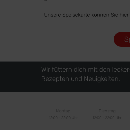
Unsere Speisekarte können Sie hier
S
Wir füttern dich mit den lecke
Rezepten und Neuigkeiten.
Montag
Dienstag
12:00 - 22:00 Uhr
12:00 - 22:00 Uhr