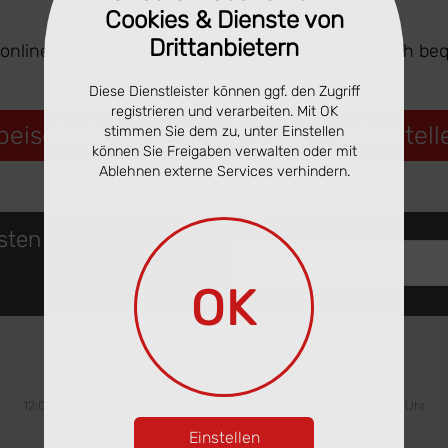
Cookies & Dienste von
Drittanbietern
 online ansehen. Ausgewählte Gerichte lassen sich be
Diese Dienstleister können ggf. den Zugriff
registrieren und verarbeiten. Mit OK
peisekarte ansehen & online vorbestell
stimmen Sie dem zu, unter Einstellen
können Sie Freigaben verwalten oder mit
Ablehnen externe Services verhindern.
rsten
Deine eMail Adresse
OK
Öffnungszeiten
Mittwoch
Donnerstag
Freitag
12:00 - 22:00 Uhr
12:00 - 22:00 Uhr
12:00 - 22:00 Uhr
Einstellen