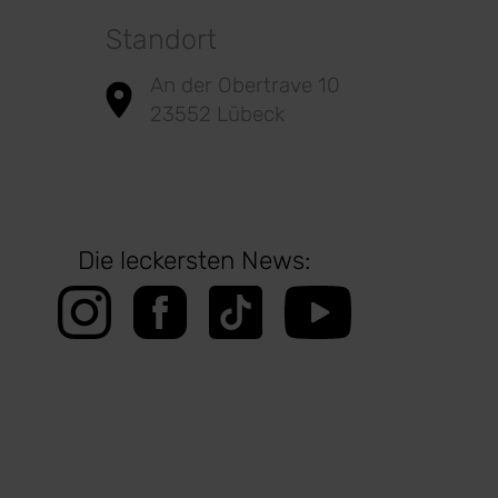
Standort
An der Obertrave 10
23552 Lübeck
Die leckersten News: