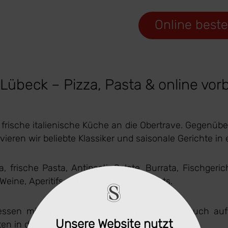
Online beste
übeck – Pizza, Pasta & online vorb
 frische italienische Küche an die Obertrave. Gegenüb
rvieren wir beliebte Klassiker und saisonale Gerichte i
a, frische Pasta, Antipasti, Salate, Burrata, Fischg
ine, Aperitifs und italienische Desserts.
essen mit Freunden oder ein spontaner Besuch au
Unsere Website nutzt
en in der Altstadt.