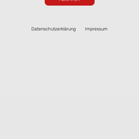
Pasta, Antipasti, Salate, Burrata, Fischgerichte
und wechselnde Empfehlungen aus unserer
Küche. Dazu passende Weine, Aperitifs und
Datenschutzerklärung
Impressum
italienische Desserts.
Ob Mittagessen in Lübeck, Abendessen mit
Freunden oder ein spontaner Besuch auf unserer
Terrasse – im San Remo genießen Sie italienische
Küche mitten in der Altstadt.
Unsere Speisekarte können Sie hier online
ansehen. Ausgewählte Gerichte lassen sich
bequem zur Abholung vorbestellen.
Speisekarte ansehen & online