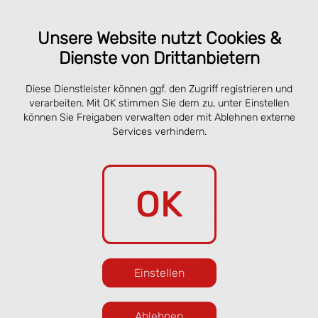
Unsere Website nutzt Cookies &
Dienste von Drittanbietern
Online bestellen
Reservieren
Diese Dienstleister können ggf. den Zugriff registrieren und
Speisekarte San Remo Lübeck –
verarbeiten. Mit OK stimmen Sie dem zu, unter Einstellen
können Sie Freigaben verwalten oder mit Ablehnen externe
Pizza, Pasta & online vorbestellen
Services verhindern.
Unsere aktuelle Sommerkarte bringt frische
OK
italienische Küche an die Obertrave. Gegenüber
den Salzspeichern und nur wenige Schritte vom
Holstentor entfernt servieren wir beliebte
Klassiker und saisonale Gerichte in entspannter
Einstellen
Atmosphäre.
Freuen Sie sich auf knusprige Pizza, frische
Ablehnen