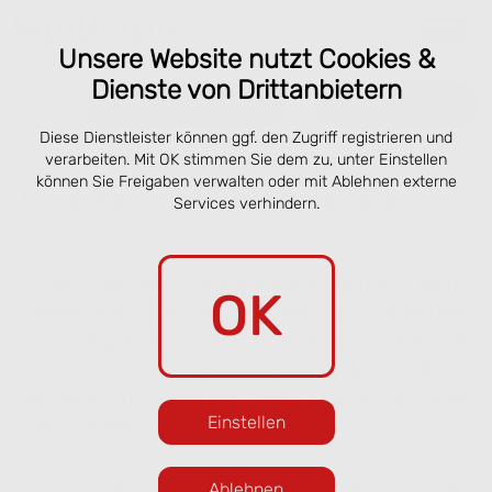
Unsere Website nutzt Cookies &
Dienste von Drittanbietern
Online bestellen
Reservieren
Diese Dienstleister können ggf. den Zugriff registrieren und
Speisekarte San Remo Lübeck –
verarbeiten. Mit OK stimmen Sie dem zu, unter Einstellen
können Sie Freigaben verwalten oder mit Ablehnen externe
Pizza, Pasta & online vorbestellen
Services verhindern.
Unsere aktuelle Sommerkarte bringt frische
OK
italienische Küche an die Obertrave. Gegenüber
den Salzspeichern und nur wenige Schritte vom
Holstentor entfernt servieren wir beliebte
Klassiker und saisonale Gerichte in entspannter
Einstellen
Atmosphäre.
Freuen Sie sich auf knusprige Pizza, frische
Ablehnen