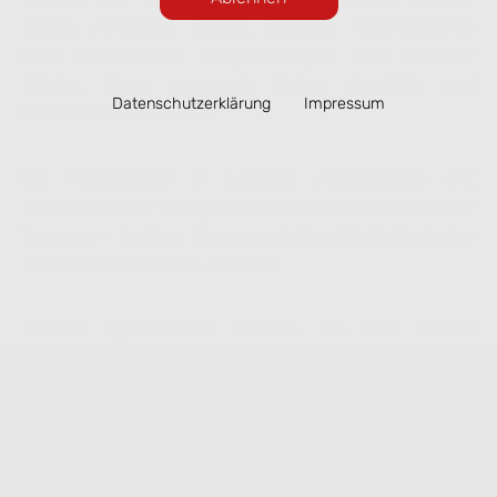
Pasta, Antipasti, Salate, Burrata, Fischgerichte
und wechselnde Empfehlungen aus unserer
Küche. Dazu passende Weine, Aperitifs und
Datenschutzerklärung
Impressum
italienische Desserts.
Ob Mittagessen in Lübeck, Abendessen mit
Freunden oder ein spontaner Besuch auf unserer
Terrasse – im San Remo genießen Sie italienische
Küche mitten in der Altstadt.
Unsere Speisekarte können Sie hier online
ansehen. Ausgewählte Gerichte lassen sich
bequem zur Abholung vorbestellen.
Speisekarte ansehen & online