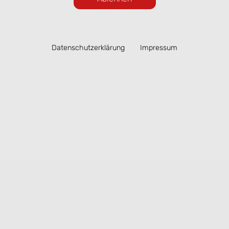
Pasta, Antipasti, Salate, Burrata, Fischgerichte
und wechselnde Empfehlungen aus unserer
Küche. Dazu passende Weine, Aperitifs und
Datenschutzerklärung
Impressum
italienische Desserts.
Ob Mittagessen in Lübeck, Abendessen mit
Freunden oder ein spontaner Besuch auf unserer
Terrasse – im San Remo genießen Sie italienische
Küche mitten in der Altstadt.
Unsere Speisekarte können Sie hier online
ansehen. Ausgewählte Gerichte lassen sich
bequem zur Abholung vorbestellen.
Speisekarte ansehen & online