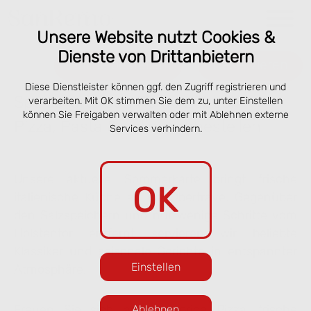
Unsere Website nutzt Cookies &
Dienste von Drittanbietern
Online bestellen
Reservieren
Diese Dienstleister können ggf. den Zugriff registrieren und
Speisekarte San Remo Lübeck –
verarbeiten. Mit OK stimmen Sie dem zu, unter Einstellen
können Sie Freigaben verwalten oder mit Ablehnen externe
Pizza, Pasta & online vorbestellen
Services verhindern.
Unsere aktuelle Sommerkarte bringt frische
OK
italienische Küche an die Obertrave. Gegenüber
den Salzspeichern und nur wenige Schritte vom
Holstentor entfernt servieren wir beliebte
Klassiker und saisonale Gerichte in entspannter
Einstellen
Atmosphäre.
Freuen Sie sich auf knusprige Pizza, frische
Ablehnen