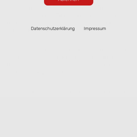
Pasta, Antipasti, Salate, Burrata, Fischgerichte
und wechselnde Empfehlungen aus unserer
Küche. Dazu passende Weine, Aperitifs und
Datenschutzerklärung
Impressum
italienische Desserts.
Ob Mittagessen in Lübeck, Abendessen mit
Freunden oder ein spontaner Besuch auf unserer
Terrasse – im San Remo genießen Sie italienische
Küche mitten in der Altstadt.
Unsere Speisekarte können Sie hier online
ansehen. Ausgewählte Gerichte lassen sich
bequem zur Abholung vorbestellen.
Speisekarte ansehen & online