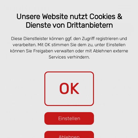
Unsere Website nutzt Cookies &
Dienste von Drittanbietern
Online bestellen
Reservieren
Diese Dienstleister können ggf. den Zugriff registrieren und
Speisekarte San Remo Lübeck –
verarbeiten. Mit OK stimmen Sie dem zu, unter Einstellen
können Sie Freigaben verwalten oder mit Ablehnen externe
Pizza, Pasta & online vorbestellen
Services verhindern.
Unsere aktuelle Sommerkarte bringt frische
OK
italienische Küche an die Obertrave. Gegenüber
den Salzspeichern und nur wenige Schritte vom
Holstentor entfernt servieren wir beliebte
Klassiker und saisonale Gerichte in entspannter
Einstellen
Atmosphäre.
Freuen Sie sich auf knusprige Pizza, frische
Ablehnen