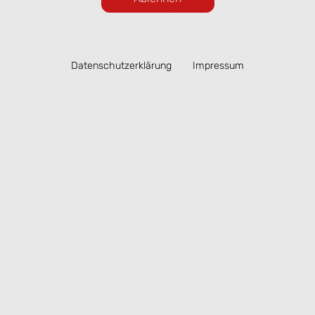
Pasta, Antipasti, Salate, Burrata, Fischgerichte
und wechselnde Empfehlungen aus unserer
Küche. Dazu passende Weine, Aperitifs und
Datenschutzerklärung
Impressum
italienische Desserts.
Ob Mittagessen in Lübeck, Abendessen mit
Freunden oder ein spontaner Besuch auf unserer
Terrasse – im San Remo genießen Sie italienische
Küche mitten in der Altstadt.
Unsere Speisekarte können Sie hier online
ansehen. Ausgewählte Gerichte lassen sich
bequem zur Abholung vorbestellen.
Speisekarte ansehen & online