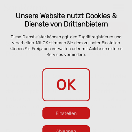
Unsere Website nutzt Cookies &
Dienste von Drittanbietern
Online bestellen
Reservieren
Diese Dienstleister können ggf. den Zugriff registrieren und
Speisekarte San Remo Lübeck –
verarbeiten. Mit OK stimmen Sie dem zu, unter Einstellen
können Sie Freigaben verwalten oder mit Ablehnen externe
Pizza, Pasta & online vorbestellen
Services verhindern.
Unsere aktuelle Sommerkarte bringt frische
OK
italienische Küche an die Obertrave. Gegenüber
den Salzspeichern und nur wenige Schritte vom
Holstentor entfernt servieren wir beliebte
Klassiker und saisonale Gerichte in entspannter
Einstellen
Atmosphäre.
Freuen Sie sich auf knusprige Pizza, frische
Ablehnen