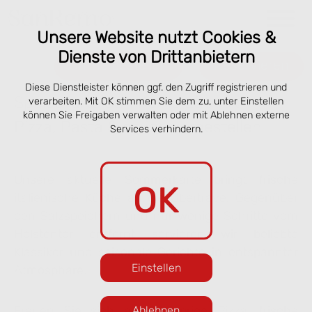
Unsere Website nutzt Cookies &
Dienste von Drittanbietern
Online bestellen
Reservieren
Diese Dienstleister können ggf. den Zugriff registrieren und
Speisekarte San Remo Lübeck –
verarbeiten. Mit OK stimmen Sie dem zu, unter Einstellen
können Sie Freigaben verwalten oder mit Ablehnen externe
Pizza, Pasta & online vorbestellen
Services verhindern.
Unsere aktuelle Sommerkarte bringt frische
OK
italienische Küche an die Obertrave. Gegenüber
den Salzspeichern und nur wenige Schritte vom
Holstentor entfernt servieren wir beliebte
Klassiker und saisonale Gerichte in entspannter
Einstellen
Atmosphäre.
Freuen Sie sich auf knusprige Pizza, frische
Ablehnen