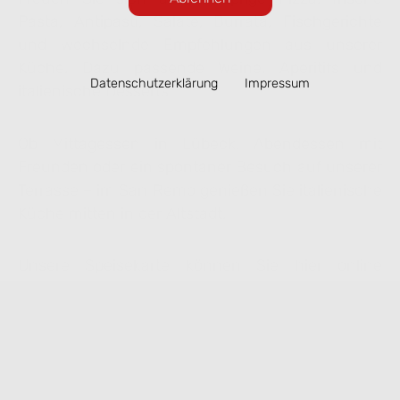
Pasta, Antipasti, Salate, Burrata, Fischgerichte
und wechselnde Empfehlungen aus unserer
Küche. Dazu passende Weine, Aperitifs und
Datenschutzerklärung
Impressum
italienische Desserts.
Ob Mittagessen in Lübeck, Abendessen mit
Freunden oder ein spontaner Besuch auf unserer
Terrasse – im San Remo genießen Sie italienische
Küche mitten in der Altstadt.
Unsere Speisekarte können Sie hier online
ansehen. Ausgewählte Gerichte lassen sich
bequem zur Abholung vorbestellen.
Speisekarte ansehen & online