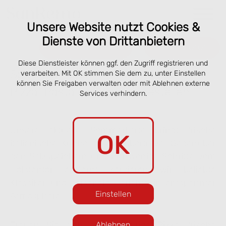
Unsere Website nutzt Cookies &
Dienste von Drittanbietern
Online bestellen
Reservieren
Diese Dienstleister können ggf. den Zugriff registrieren und
Speisekarte San Remo Lübeck –
verarbeiten. Mit OK stimmen Sie dem zu, unter Einstellen
können Sie Freigaben verwalten oder mit Ablehnen externe
Pizza, Pasta & online vorbestellen
Services verhindern.
Unsere aktuelle Sommerkarte bringt frische
OK
italienische Küche an die Obertrave. Gegenüber
den Salzspeichern und nur wenige Schritte vom
Holstentor entfernt servieren wir beliebte
Klassiker und saisonale Gerichte in entspannter
Einstellen
Atmosphäre.
Freuen Sie sich auf knusprige Pizza, frische
Ablehnen