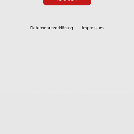
Pasta, Antipasti, Salate, Burrata, Fischgerichte
und wechselnde Empfehlungen aus unserer
Küche. Dazu passende Weine, Aperitifs und
Datenschutzerklärung
Impressum
italienische Desserts.
Ob Mittagessen in Lübeck, Abendessen mit
Freunden oder ein spontaner Besuch auf unserer
Terrasse – im San Remo genießen Sie italienische
Küche mitten in der Altstadt.
Unsere Speisekarte können Sie hier online
ansehen. Ausgewählte Gerichte lassen sich
bequem zur Abholung vorbestellen.
Speisekarte ansehen & online