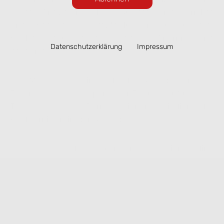
Pasta, Antipasti, Salate, Burrata, Fischgerichte
und wechselnde Empfehlungen aus unserer
Küche. Dazu passende Weine, Aperitifs und
Datenschutzerklärung
Impressum
italienische Desserts.
Ob Mittagessen in Lübeck, Abendessen mit
Freunden oder ein spontaner Besuch auf unserer
Terrasse – im San Remo genießen Sie italienische
Küche mitten in der Altstadt.
Unsere Speisekarte können Sie hier online
ansehen. Ausgewählte Gerichte lassen sich
bequem zur Abholung vorbestellen.
Speisekarte ansehen & online