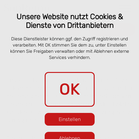
Unsere Website nutzt Cookies &
Dienste von Drittanbietern
Online bestellen
Reservieren
Diese Dienstleister können ggf. den Zugriff registrieren und
Speisekarte San Remo Lübeck –
verarbeiten. Mit OK stimmen Sie dem zu, unter Einstellen
können Sie Freigaben verwalten oder mit Ablehnen externe
Pizza, Pasta & online vorbestellen
Services verhindern.
Unsere aktuelle Sommerkarte bringt frische
OK
italienische Küche an die Obertrave. Gegenüber
den Salzspeichern und nur wenige Schritte vom
Holstentor entfernt servieren wir beliebte
Klassiker und saisonale Gerichte in entspannter
Einstellen
Atmosphäre.
Freuen Sie sich auf knusprige Pizza, frische
Ablehnen