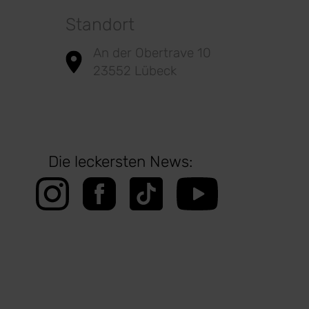
Standort
An der Obertrave 10
23552 Lübeck
Die leckersten News: