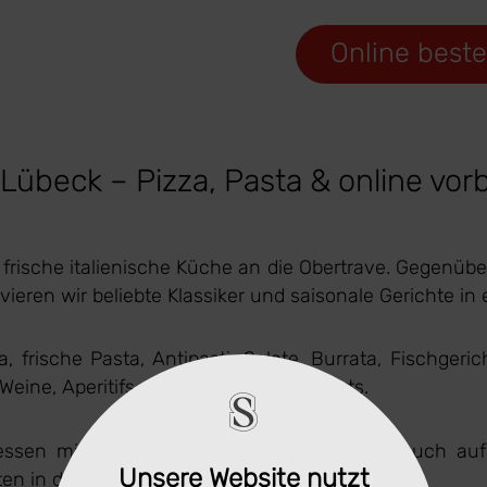
Online beste
übeck – Pizza, Pasta & online vorb
 frische italienische Küche an die Obertrave. Gegenüb
rvieren wir beliebte Klassiker und saisonale Gerichte i
a, frische Pasta, Antipasti, Salate, Burrata, Fischg
ine, Aperitifs und italienische Desserts.
essen mit Freunden oder ein spontaner Besuch au
Unsere Website nutzt
en in der Altstadt.