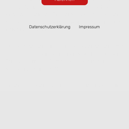
Pasta, Antipasti, Salate, Burrata, Fischgerichte
und wechselnde Empfehlungen aus unserer
Küche. Dazu passende Weine, Aperitifs und
Datenschutzerklärung
Impressum
italienische Desserts.
Ob Mittagessen in Lübeck, Abendessen mit
Freunden oder ein spontaner Besuch auf unserer
Terrasse – im San Remo genießen Sie italienische
Küche mitten in der Altstadt.
Unsere Speisekarte können Sie hier online
ansehen. Ausgewählte Gerichte lassen sich
bequem zur Abholung vorbestellen.
Speisekarte ansehen & online