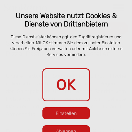
Unsere Website nutzt Cookies &
Dienste von Drittanbietern
Online bestellen
Reservieren
Diese Dienstleister können ggf. den Zugriff registrieren und
Speisekarte San Remo Lübeck –
verarbeiten. Mit OK stimmen Sie dem zu, unter Einstellen
können Sie Freigaben verwalten oder mit Ablehnen externe
Pizza, Pasta & online vorbestellen
Services verhindern.
Unsere aktuelle Sommerkarte bringt frische
OK
italienische Küche an die Obertrave. Gegenüber
den Salzspeichern und nur wenige Schritte vom
Holstentor entfernt servieren wir beliebte
Klassiker und saisonale Gerichte in entspannter
Einstellen
Atmosphäre.
Freuen Sie sich auf knusprige Pizza, frische
Ablehnen