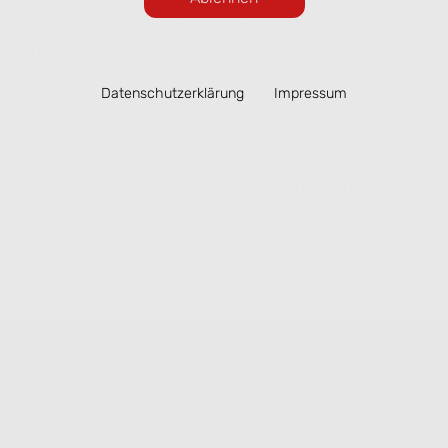
Pasta, Antipasti, Salate, Burrata, Fischgerichte
und wechselnde Empfehlungen aus unserer
Küche. Dazu passende Weine, Aperitifs und
Datenschutzerklärung
Impressum
italienische Desserts.
Ob Mittagessen in Lübeck, Abendessen mit
Freunden oder ein spontaner Besuch auf unserer
Terrasse – im San Remo genießen Sie italienische
Küche mitten in der Altstadt.
Unsere Speisekarte können Sie hier online
ansehen. Ausgewählte Gerichte lassen sich
bequem zur Abholung vorbestellen.
Speisekarte ansehen & online