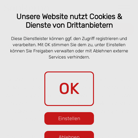
Unsere Website nutzt Cookies &
Dienste von Drittanbietern
Online bestellen
Reservieren
Diese Dienstleister können ggf. den Zugriff registrieren und
Speisekarte San Remo Lübeck –
verarbeiten. Mit OK stimmen Sie dem zu, unter Einstellen
können Sie Freigaben verwalten oder mit Ablehnen externe
Pizza, Pasta & online vorbestellen
Services verhindern.
Unsere aktuelle Sommerkarte bringt frische
OK
italienische Küche an die Obertrave. Gegenüber
den Salzspeichern und nur wenige Schritte vom
Holstentor entfernt servieren wir beliebte
Klassiker und saisonale Gerichte in entspannter
Einstellen
Atmosphäre.
Freuen Sie sich auf knusprige Pizza, frische
Ablehnen