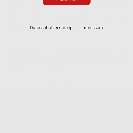
Pasta, Antipasti, Salate, Burrata, Fischgerichte
und wechselnde Empfehlungen aus unserer
Küche. Dazu passende Weine, Aperitifs und
Datenschutzerklärung
Impressum
italienische Desserts.
Ob Mittagessen in Lübeck, Abendessen mit
Freunden oder ein spontaner Besuch auf unserer
Terrasse – im San Remo genießen Sie italienische
Küche mitten in der Altstadt.
Unsere Speisekarte können Sie hier online
ansehen. Ausgewählte Gerichte lassen sich
bequem zur Abholung vorbestellen.
Speisekarte ansehen & online