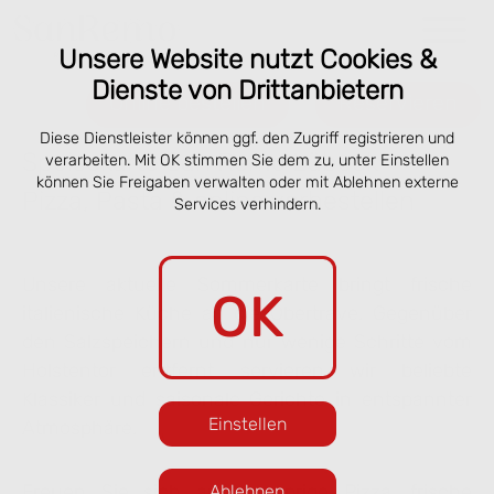
Unsere Website nutzt Cookies &
Dienste von Drittanbietern
Online bestellen
Reservieren
Diese Dienstleister können ggf. den Zugriff registrieren und
Speisekarte San Remo Lübeck –
verarbeiten. Mit OK stimmen Sie dem zu, unter Einstellen
können Sie Freigaben verwalten oder mit Ablehnen externe
Pizza, Pasta & online vorbestellen
Services verhindern.
Unsere aktuelle Sommerkarte bringt frische
OK
italienische Küche an die Obertrave. Gegenüber
den Salzspeichern und nur wenige Schritte vom
Holstentor entfernt servieren wir beliebte
Klassiker und saisonale Gerichte in entspannter
Einstellen
Atmosphäre.
Freuen Sie sich auf knusprige Pizza, frische
Ablehnen