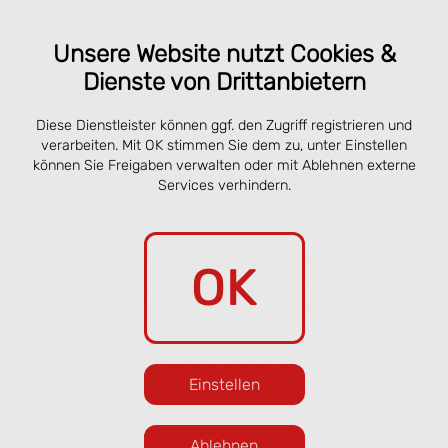
Unsere Website nutzt Cookies &
Dienste von Drittanbietern
Online bestellen
Reservieren
Diese Dienstleister können ggf. den Zugriff registrieren und
Speisekarte San Remo Lübeck –
verarbeiten. Mit OK stimmen Sie dem zu, unter Einstellen
können Sie Freigaben verwalten oder mit Ablehnen externe
Pizza, Pasta & online vorbestellen
Services verhindern.
Unsere aktuelle Sommerkarte bringt frische
OK
italienische Küche an die Obertrave. Gegenüber
den Salzspeichern und nur wenige Schritte vom
Holstentor entfernt servieren wir beliebte
Klassiker und saisonale Gerichte in entspannter
Einstellen
Atmosphäre.
Freuen Sie sich auf knusprige Pizza, frische
Ablehnen