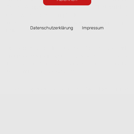
Pasta, Antipasti, Salate, Burrata, Fischgerichte
und wechselnde Empfehlungen aus unserer
Küche. Dazu passende Weine, Aperitifs und
Datenschutzerklärung
Impressum
italienische Desserts.
Ob Mittagessen in Lübeck, Abendessen mit
Freunden oder ein spontaner Besuch auf unserer
Terrasse – im San Remo genießen Sie italienische
Küche mitten in der Altstadt.
Unsere Speisekarte können Sie hier online
ansehen. Ausgewählte Gerichte lassen sich
bequem zur Abholung vorbestellen.
Speisekarte ansehen & online