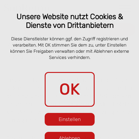
Unsere Website nutzt Cookies &
Dienste von Drittanbietern
Online bestellen
Reservieren
Diese Dienstleister können ggf. den Zugriff registrieren und
Speisekarte San Remo Lübeck –
verarbeiten. Mit OK stimmen Sie dem zu, unter Einstellen
können Sie Freigaben verwalten oder mit Ablehnen externe
Pizza, Pasta & online vorbestellen
Services verhindern.
Unsere aktuelle Sommerkarte bringt frische
OK
italienische Küche an die Obertrave. Gegenüber
den Salzspeichern und nur wenige Schritte vom
Holstentor entfernt servieren wir beliebte
Klassiker und saisonale Gerichte in entspannter
Einstellen
Atmosphäre.
Freuen Sie sich auf knusprige Pizza, frische
Ablehnen