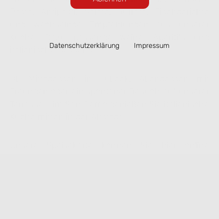
Pasta, Antipasti, Salate, Burrata, Fischgerichte
und wechselnde Empfehlungen aus unserer
Küche. Dazu passende Weine, Aperitifs und
Datenschutzerklärung
Impressum
italienische Desserts.
Ob Mittagessen in Lübeck, Abendessen mit
Freunden oder ein spontaner Besuch auf unserer
Terrasse – im San Remo genießen Sie italienische
Küche mitten in der Altstadt.
Unsere Speisekarte können Sie hier online
ansehen. Ausgewählte Gerichte lassen sich
bequem zur Abholung vorbestellen.
Speisekarte ansehen & online