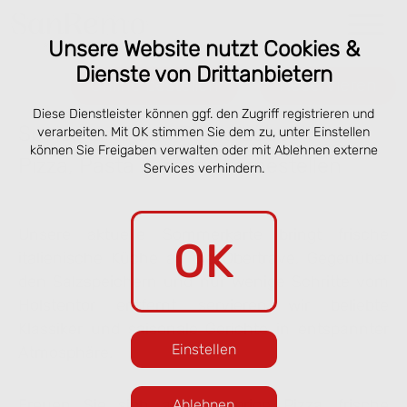
Unsere Website nutzt Cookies &
Dienste von Drittanbietern
Online bestellen
Reservieren
Diese Dienstleister können ggf. den Zugriff registrieren und
Speisekarte San Remo Lübeck –
verarbeiten. Mit OK stimmen Sie dem zu, unter Einstellen
können Sie Freigaben verwalten oder mit Ablehnen externe
Pizza, Pasta & online vorbestellen
Services verhindern.
Unsere aktuelle Sommerkarte bringt frische
OK
italienische Küche an die Obertrave. Gegenüber
den Salzspeichern und nur wenige Schritte vom
Holstentor entfernt servieren wir beliebte
Klassiker und saisonale Gerichte in entspannter
Einstellen
Atmosphäre.
Freuen Sie sich auf knusprige Pizza, frische
Ablehnen