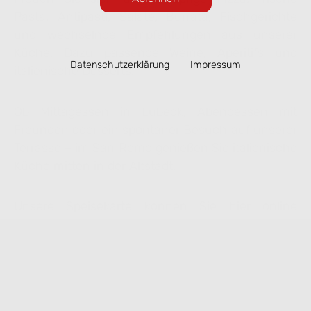
Pasta, Antipasti, Salate, Burrata, Fischgerichte
und wechselnde Empfehlungen aus unserer
Küche. Dazu passende Weine, Aperitifs und
Datenschutzerklärung
Impressum
italienische Desserts.
Ob Mittagessen in Lübeck, Abendessen mit
Freunden oder ein spontaner Besuch auf unserer
Terrasse – im San Remo genießen Sie italienische
Küche mitten in der Altstadt.
Unsere Speisekarte können Sie hier online
ansehen. Ausgewählte Gerichte lassen sich
bequem zur Abholung vorbestellen.
Speisekarte ansehen & online