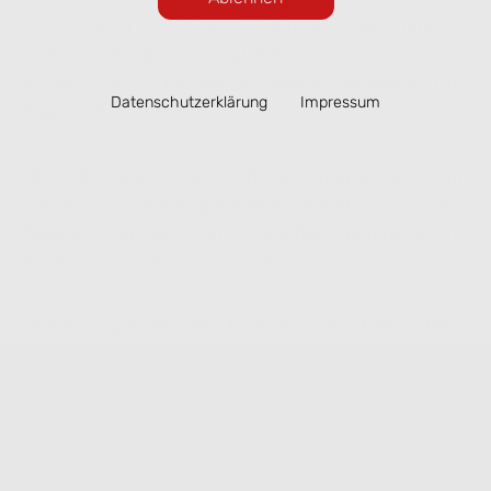
Pasta, Antipasti, Salate, Burrata, Fischgerichte
und wechselnde Empfehlungen aus unserer
Küche. Dazu passende Weine, Aperitifs und
Datenschutzerklärung
Impressum
italienische Desserts.
Ob Mittagessen in Lübeck, Abendessen mit
Freunden oder ein spontaner Besuch auf unserer
Terrasse – im San Remo genießen Sie italienische
Küche mitten in der Altstadt.
Unsere Speisekarte können Sie hier online
ansehen. Ausgewählte Gerichte lassen sich
bequem zur Abholung vorbestellen.
Speisekarte ansehen & online