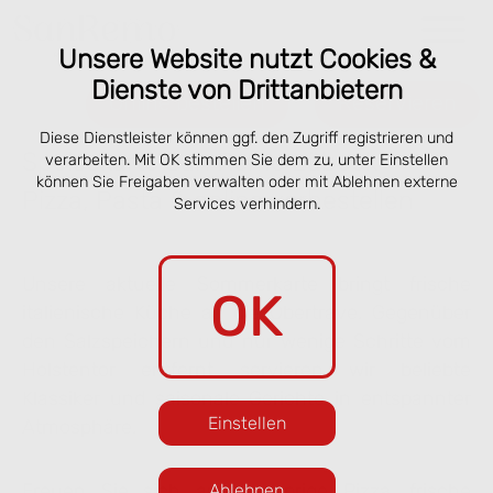
Unsere Website nutzt Cookies &
Dienste von Drittanbietern
Online bestellen
Reservieren
Diese Dienstleister können ggf. den Zugriff registrieren und
Speisekarte San Remo Lübeck –
verarbeiten. Mit OK stimmen Sie dem zu, unter Einstellen
können Sie Freigaben verwalten oder mit Ablehnen externe
Pizza, Pasta & online vorbestellen
Services verhindern.
Unsere aktuelle Sommerkarte bringt frische
OK
italienische Küche an die Obertrave. Gegenüber
den Salzspeichern und nur wenige Schritte vom
Holstentor entfernt servieren wir beliebte
Klassiker und saisonale Gerichte in entspannter
Einstellen
Atmosphäre.
Freuen Sie sich auf knusprige Pizza, frische
Ablehnen