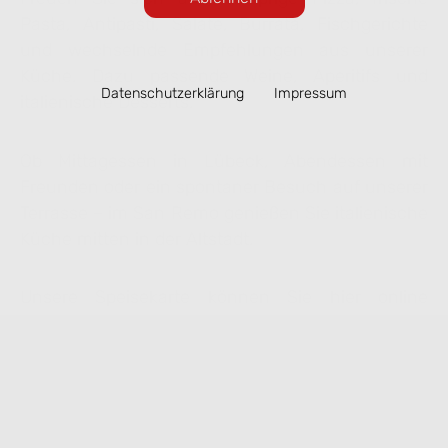
Pasta, Antipasti, Salate, Burrata, Fischgerichte
und wechselnde Empfehlungen aus unserer
Küche. Dazu passende Weine, Aperitifs und
Datenschutzerklärung
Impressum
italienische Desserts.
Ob Mittagessen in Lübeck, Abendessen mit
Freunden oder ein spontaner Besuch auf unserer
Terrasse – im San Remo genießen Sie italienische
Küche mitten in der Altstadt.
Unsere Speisekarte können Sie hier online
ansehen. Ausgewählte Gerichte lassen sich
bequem zur Abholung vorbestellen.
Speisekarte ansehen & online