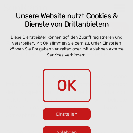
Unsere Website nutzt Cookies &
Dienste von Drittanbietern
Online bestellen
Reservieren
Diese Dienstleister können ggf. den Zugriff registrieren und
Speisekarte San Remo Lübeck –
verarbeiten. Mit OK stimmen Sie dem zu, unter Einstellen
können Sie Freigaben verwalten oder mit Ablehnen externe
Pizza, Pasta & online vorbestellen
Services verhindern.
Unsere aktuelle Sommerkarte bringt frische
OK
italienische Küche an die Obertrave. Gegenüber
den Salzspeichern und nur wenige Schritte vom
Holstentor entfernt servieren wir beliebte
Klassiker und saisonale Gerichte in entspannter
Einstellen
Atmosphäre.
Freuen Sie sich auf knusprige Pizza, frische
Ablehnen