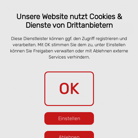
Unsere Website nutzt Cookies &
Dienste von Drittanbietern
Online bestellen
Reservieren
Diese Dienstleister können ggf. den Zugriff registrieren und
Speisekarte San Remo Lübeck –
verarbeiten. Mit OK stimmen Sie dem zu, unter Einstellen
können Sie Freigaben verwalten oder mit Ablehnen externe
Pizza, Pasta & online vorbestellen
Services verhindern.
Unsere aktuelle Sommerkarte bringt frische
OK
italienische Küche an die Obertrave. Gegenüber
den Salzspeichern und nur wenige Schritte vom
Holstentor entfernt servieren wir beliebte
Klassiker und saisonale Gerichte in entspannter
Einstellen
Atmosphäre.
Freuen Sie sich auf knusprige Pizza, frische
Ablehnen