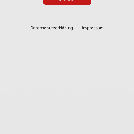
Pasta, Antipasti, Salate, Burrata, Fischgerichte
und wechselnde Empfehlungen aus unserer
Küche. Dazu passende Weine, Aperitifs und
Datenschutzerklärung
Impressum
italienische Desserts.
Ob Mittagessen in Lübeck, Abendessen mit
Freunden oder ein spontaner Besuch auf unserer
Terrasse – im San Remo genießen Sie italienische
Küche mitten in der Altstadt.
Unsere Speisekarte können Sie hier online
ansehen. Ausgewählte Gerichte lassen sich
bequem zur Abholung vorbestellen.
Speisekarte ansehen & online