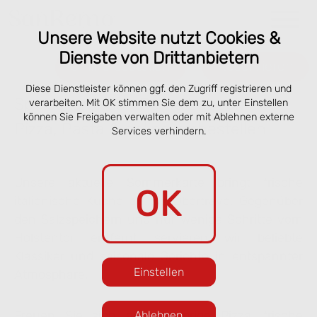
Unsere Website nutzt Cookies &
Dienste von Drittanbietern
Online bestellen
Reservieren
Diese Dienstleister können ggf. den Zugriff registrieren und
Speisekarte San Remo Lübeck –
verarbeiten. Mit OK stimmen Sie dem zu, unter Einstellen
können Sie Freigaben verwalten oder mit Ablehnen externe
Pizza, Pasta & online vorbestellen
Services verhindern.
Unsere aktuelle Sommerkarte bringt frische
OK
italienische Küche an die Obertrave. Gegenüber
den Salzspeichern und nur wenige Schritte vom
Holstentor entfernt servieren wir beliebte
Klassiker und saisonale Gerichte in entspannter
Einstellen
Atmosphäre.
Freuen Sie sich auf knusprige Pizza, frische
Ablehnen