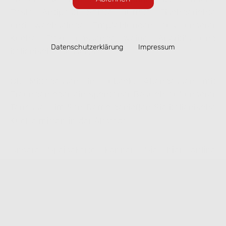
Pasta, Antipasti, Salate, Burrata, Fischgerichte
und wechselnde Empfehlungen aus unserer
Küche. Dazu passende Weine, Aperitifs und
Datenschutzerklärung
Impressum
italienische Desserts.
Ob Mittagessen in Lübeck, Abendessen mit
Freunden oder ein spontaner Besuch auf unserer
Terrasse – im San Remo genießen Sie italienische
Küche mitten in der Altstadt.
Unsere Speisekarte können Sie hier online
ansehen. Ausgewählte Gerichte lassen sich
bequem zur Abholung vorbestellen.
Speisekarte ansehen & online