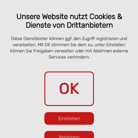
Unsere Website nutzt Cookies &
Dienste von Drittanbietern
Online bestellen
Reservieren
Diese Dienstleister können ggf. den Zugriff registrieren und
Speisekarte San Remo Lübeck –
verarbeiten. Mit OK stimmen Sie dem zu, unter Einstellen
können Sie Freigaben verwalten oder mit Ablehnen externe
Pizza, Pasta & online vorbestellen
Services verhindern.
Unsere aktuelle Sommerkarte bringt frische
OK
italienische Küche an die Obertrave. Gegenüber
den Salzspeichern und nur wenige Schritte vom
Holstentor entfernt servieren wir beliebte
Klassiker und saisonale Gerichte in entspannter
Einstellen
Atmosphäre.
Freuen Sie sich auf knusprige Pizza, frische
Ablehnen