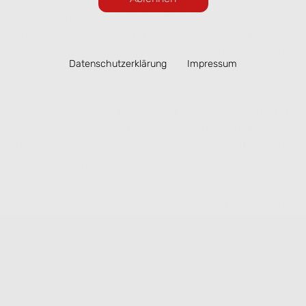
Pasta, Antipasti, Salate, Burrata, Fischgerichte
und wechselnde Empfehlungen aus unserer
Küche. Dazu passende Weine, Aperitifs und
Datenschutzerklärung
Impressum
italienische Desserts.
Ob Mittagessen in Lübeck, Abendessen mit
Freunden oder ein spontaner Besuch auf unserer
Terrasse – im San Remo genießen Sie italienische
Küche mitten in der Altstadt.
Unsere Speisekarte können Sie hier online
ansehen. Ausgewählte Gerichte lassen sich
bequem zur Abholung vorbestellen.
Speisekarte ansehen & online