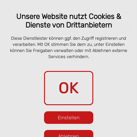
Unsere Website nutzt Cookies &
Dienste von Drittanbietern
Online bestellen
Reservieren
Diese Dienstleister können ggf. den Zugriff registrieren und
Speisekarte San Remo Lübeck –
verarbeiten. Mit OK stimmen Sie dem zu, unter Einstellen
können Sie Freigaben verwalten oder mit Ablehnen externe
Pizza, Pasta & online vorbestellen
Services verhindern.
Unsere aktuelle Sommerkarte bringt frische
OK
italienische Küche an die Obertrave. Gegenüber
den Salzspeichern und nur wenige Schritte vom
Holstentor entfernt servieren wir beliebte
Klassiker und saisonale Gerichte in entspannter
Einstellen
Atmosphäre.
Freuen Sie sich auf knusprige Pizza, frische
Ablehnen