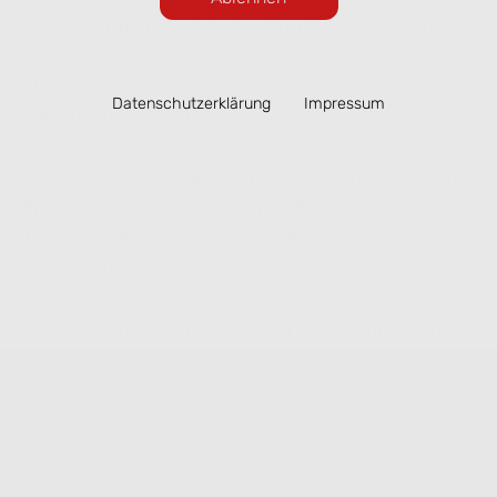
Pasta, Antipasti, Salate, Burrata, Fischgerichte
und wechselnde Empfehlungen aus unserer
Küche. Dazu passende Weine, Aperitifs und
Datenschutzerklärung
Impressum
italienische Desserts.
Ob Mittagessen in Lübeck, Abendessen mit
Freunden oder ein spontaner Besuch auf unserer
Terrasse – im San Remo genießen Sie italienische
Küche mitten in der Altstadt.
Unsere Speisekarte können Sie hier online
ansehen. Ausgewählte Gerichte lassen sich
bequem zur Abholung vorbestellen.
Speisekarte ansehen & online