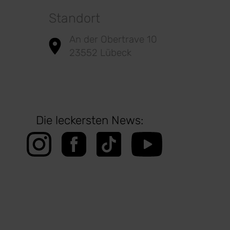
Standort
An der Obertrave 10
23552 Lübeck
Die leckersten News: