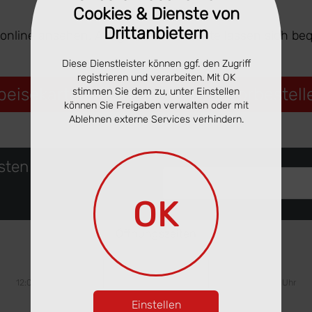
Cookies & Dienste von
Drittanbietern
 online ansehen. Ausgewählte Gerichte lassen sich be
Diese Dienstleister können ggf. den Zugriff
registrieren und verarbeiten. Mit OK
peisekarte ansehen & online vorbestell
stimmen Sie dem zu, unter Einstellen
können Sie Freigaben verwalten oder mit
Ablehnen externe Services verhindern.
rsten
Deine eMail Adresse
OK
Öffnungszeiten
Mittwoch
Donnerstag
Freitag
12:00 - 22:00 Uhr
12:00 - 22:00 Uhr
12:00 - 22:00 Uhr
Einstellen