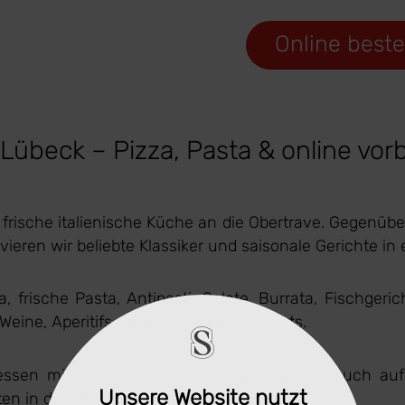
Online beste
übeck – Pizza, Pasta & online vorb
 frische italienische Küche an die Obertrave. Gegenüb
rvieren wir beliebte Klassiker und saisonale Gerichte i
a, frische Pasta, Antipasti, Salate, Burrata, Fischg
ine, Aperitifs und italienische Desserts.
essen mit Freunden oder ein spontaner Besuch au
Unsere Website nutzt
en in der Altstadt.