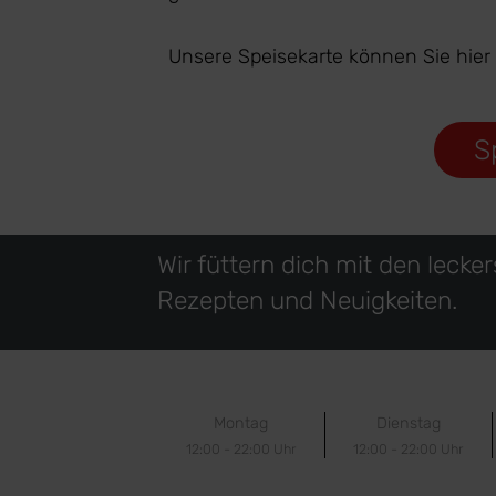
Unsere Speisekarte können Sie hier
S
Wir füttern dich mit den lecke
Rezepten und Neuigkeiten.
Montag
Dienstag
12:00 - 22:00 Uhr
12:00 - 22:00 Uhr