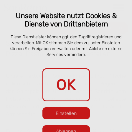
Unsere Website nutzt Cookies &
Dienste von Drittanbietern
Online bestellen
Reservieren
Diese Dienstleister können ggf. den Zugriff registrieren und
Speisekarte San Remo Lübeck –
verarbeiten. Mit OK stimmen Sie dem zu, unter Einstellen
können Sie Freigaben verwalten oder mit Ablehnen externe
Pizza, Pasta & online vorbestellen
Services verhindern.
Unsere aktuelle Sommerkarte bringt frische
OK
italienische Küche an die Obertrave. Gegenüber
den Salzspeichern und nur wenige Schritte vom
Holstentor entfernt servieren wir beliebte
Klassiker und saisonale Gerichte in entspannter
Einstellen
Atmosphäre.
Freuen Sie sich auf knusprige Pizza, frische
Ablehnen