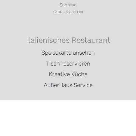
Sonntag
12:00 - 22:00 Uhr
Italienisches Restaurant
Speisekarte ansehen
Tisch reservieren
Kreative Küche
AußerHaus Service
Veranstaltungen
Jobs & Karriere
Weihnachtsfeier in Lübeck